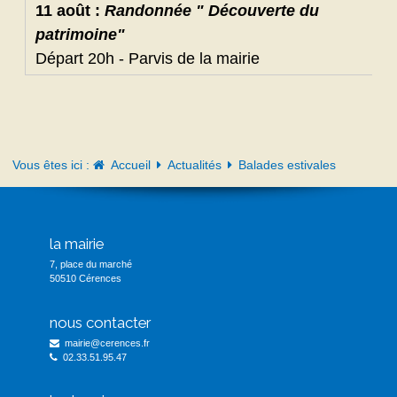
11 août :
Randonnée " Découverte du
patrimoine"
Départ 20h - Parvis de la mairie
Vous êtes ici :
Accueil
Actualités
Balades estivales
la mairie
7, place du marché
50510 Cérences
nous contacter
mairie@cerences.fr
02.33.51.95.47