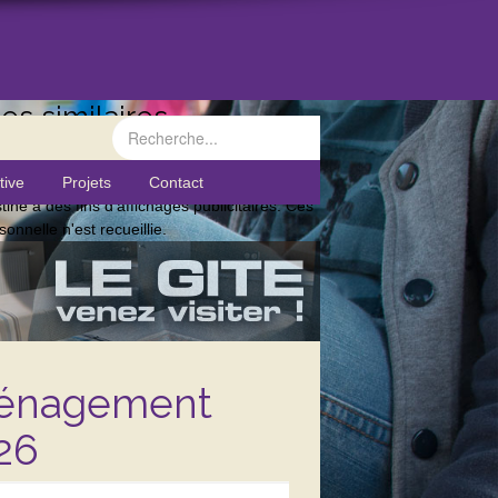
s similaires.
tive
Projets
Contact
tiné à des fins d'affichages publicitaires. Ces
onnelle n'est recueillie.
ménagement
026