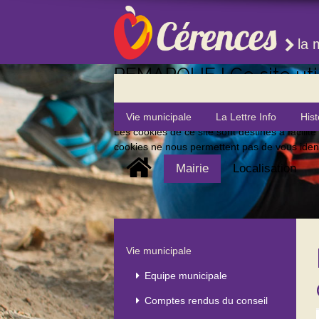
la 
REMARQUE ! Ce site util
Si vous ne changez pas les paramètres de vo
Vie municipale
La Lettre Info
Hist
J'ai compris
Les cookies de ce site sont destinés à facilité
cookies ne nous permettent pas de vous identif
Mairie
Localisation
Vie municipale
Equipe municipale
Comptes rendus du conseil