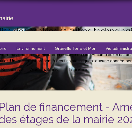
mairie
ise des cookies et autres technologie
tre navigateur, vous êtes d'accord.
En savoir plus
oire
Environnement
Granville Terre et Mer
Vie administra
 votre naviguation et améliorer la sécurité du site. Aucun d'eux n'est des
ier. Un tracker est présent à des fins statistiques. aucune donnée pers
Services
Associations
Tourisme
Plan de financement - A
des étages de la mairie 2