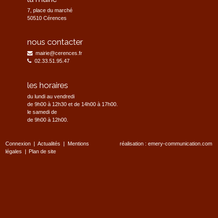
7, place du marché
50510 Cérences
nous contacter
mairie@cerences.fr
02.33.51.95.47
les horaires
du lundi au vendredi
de 9h00 à 12h30 et de 14h00 à 17h00.
le samedi de
de 9h00 à 12h00.
Connexion
Actualités
Mentions
réalisation :
emery-communication.com
légales
Plan de site