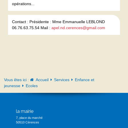
opérations...
Contact : Présidente : Mme Emmanuelle LEBLOND
06.76.63.75.54 Mail :
apel.nd.cerences@gmail.com
Vous êtes ici :
Accueil
Services
Enfance et
jeunesse
Ecoles
la mairie
7, place du marché
50510 Cérences