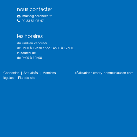
nous contacter
mairie@cerences.fr
02.33.51.95.47
les horaires
du lundi au vendredi
de 9h00 à 12h30 et de 14h00 à 17h00.
le samedi de
de 9h00 à 12h00.
Connexion
Actualités
Mentions
réalisation :
emery-communication.com
légales
Plan de site