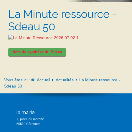
La Minute ressource -
Sdeau 50
Note de synthèse du Sdeau
Vous êtes ici :
Accueil
Actualités
La Minute ressource -
Sdeau 50
la mairie
7, place du marché
50510 Cérences