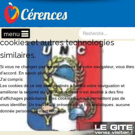
REMARQUE ! Ce site utilise des
menu
cookies et autres technologies
similaires.
Si vous ne changez pas les paramètres de votre navigateur, vous êtes
d'accord.
En savoir plus
J'ai compris
Les cookies de ce site sont destinés à facilité votre naviguation et
améliorer la sécurité du site. Aucun d'eux n'est destiné à des fins
d'affichages publicitaires. Ces cookies ne nous permettent pas de
vous identifier. Un tracker est présent à des fins statistiques. aucune
donnée personnelle n'est recueillie.