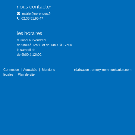
nous contacter
mairie@cerences.fr
02.33.51.95.47
les horaires
du lundi au vendredi
de 9h00 à 12h30 et de 14h00 à 17h00.
le samedi de
de 9h00 à 12h00.
Connexion
Actualités
Mentions
réalisation :
emery-communication.com
légales
Plan de site